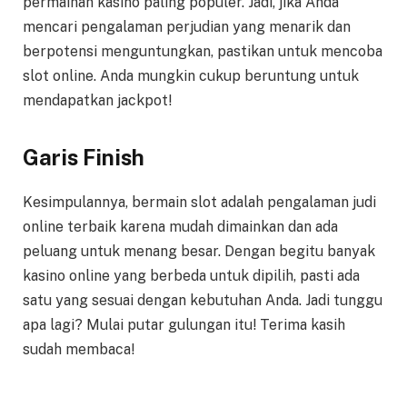
permainan kasino paling populer. Jadi, jika Anda
mencari pengalaman perjudian yang menarik dan
berpotensi menguntungkan, pastikan untuk mencoba
slot online. Anda mungkin cukup beruntung untuk
mendapatkan jackpot!
Garis Finish
Kesimpulannya, bermain slot adalah pengalaman judi
online terbaik karena mudah dimainkan dan ada
peluang untuk menang besar. Dengan begitu banyak
kasino online yang berbeda untuk dipilih, pasti ada
satu yang sesuai dengan kebutuhan Anda. Jadi tunggu
apa lagi? Mulai putar gulungan itu! Terima kasih
sudah membaca!