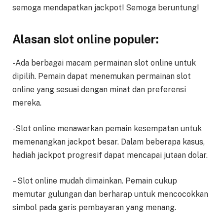
semoga mendapatkan jackpot! Semoga beruntung!
Alasan slot online populer:
-Ada berbagai macam permainan slot online untuk
dipilih. Pemain dapat menemukan permainan slot
online yang sesuai dengan minat dan preferensi
mereka.
-Slot online menawarkan pemain kesempatan untuk
memenangkan jackpot besar. Dalam beberapa kasus,
hadiah jackpot progresif dapat mencapai jutaan dolar.
– Slot online mudah dimainkan. Pemain cukup
memutar gulungan dan berharap untuk mencocokkan
simbol pada garis pembayaran yang menang.