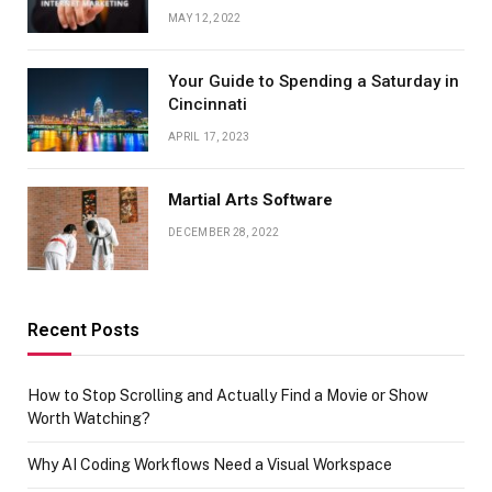
MAY 12, 2022
Your Guide to Spending a Saturday in
Cincinnati
APRIL 17, 2023
Martial Arts Software
DECEMBER 28, 2022
Recent Posts
How to Stop Scrolling and Actually Find a Movie or Show
Worth Watching?
Why AI Coding Workflows Need a Visual Workspace