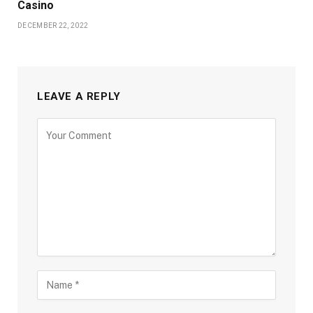
Casino
DECEMBER 22, 2022
LEAVE A REPLY