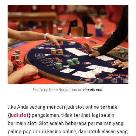
Photo by Naim Benjelloun on
Pexels.com
Jika Anda sedang mencari judi slot online
terbaik
{
judi slot
}
pengalaman, tidak terlihat lagi selain
bermain slot! Slot adalah beberapa permainan yang
paling populer di kasino online, dan untuk alasan yang