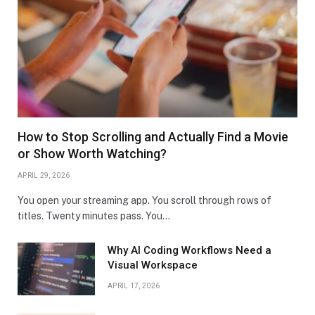
How to Stop Scrolling and Actually Find a Movie
or Show Worth Watching?
APRIL 29, 2026
You open your streaming app. You scroll through rows of
titles. Twenty minutes pass. You…
Why AI Coding Workflows Need a
Visual Workspace
APRIL 17, 2026