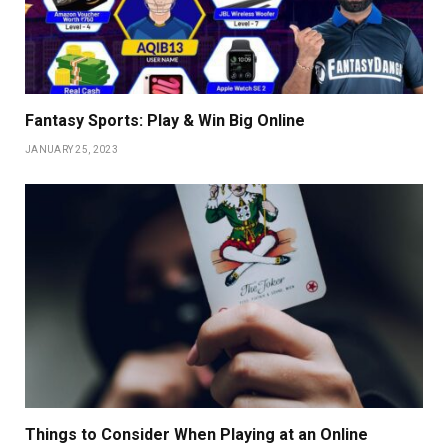
Fantasy Sports: Play & Win Big Online
JANUARY 25, 2023
Things to Consider When Playing at an Online