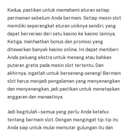
Kedua, pastikan untuk memahami aturan setiap
permainan sebelum Anda bermain. Setiap mesin slot
memiliki seperangkat aturan uniknya sendiri, yang
dapat bervariasi dari satu kasino ke kasino lainnya.
Ketiga, manfaatkan bonus dan promosi yang
ditawarkan banyak kasino online. Ini dapat memberi
Anda peluang ekstra untuk menang atau bahkan
putaran gratis pada mesin slot tertentu. Dan
akhirnya, ingatlah untuk bersenang-senang! Bermain
slot harus menjadi pengalaman yang menyenangkan
dan menyenangkan, jadi pastikan untuk menetapkan
anggaran dan menaatinya.
Jadi begitulah – semua yang perlu Anda ketahui
tentang bermain slot. Dengan mengingat tip-tip ini,
Anda siap untuk mulai memutar gulungan itu dan