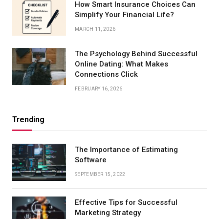
How Smart Insurance Choices Can
Simplify Your Financial Life?
MARCH 11, 2026
The Psychology Behind Successful
Online Dating: What Makes
Connections Click
FEBRUARY 16, 2026
Trending
The Importance of Estimating
Software
SEPTEMBER 15, 2022
Effective Tips for Successful
Marketing Strategy