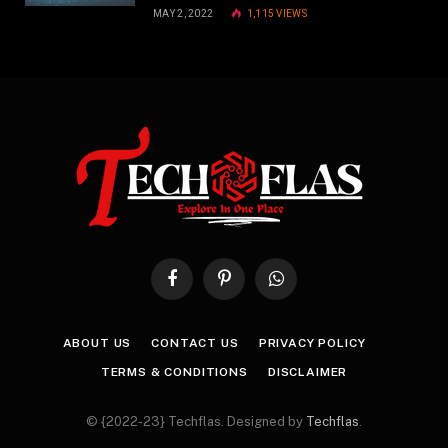
MAY 2, 2022
1,115
VIEWS
Facebook
Pinterest
WhatsApp
ABOUT US
CONTACT US
PRIVACY POLICY
TERMS & CONDITIONS
DISCLAIMER
© {2022-23} Techflas. Designed by
Techflas
.