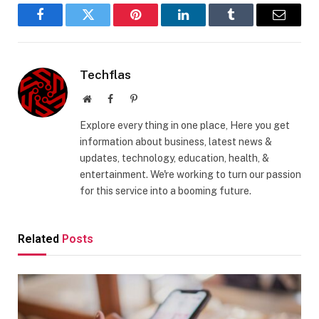
Facebook
Twitter
Pinterest
LinkedIn
Tumblr
Email
Techflas
Website
Facebook
Pinterest
Explore every thing in one place, Here you get
information about business, latest news &
updates, technology, education, health, &
entertainment. We're working to turn our passion
for this service into a booming future.
Related
Posts