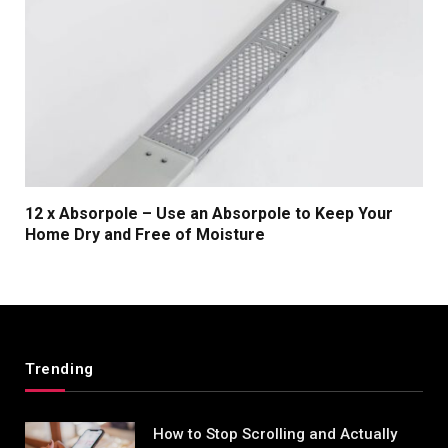
12 x Absorpole – Use an Absorpole to Keep Your
Home Dry and Free of Moisture
Trending
How to Stop Scrolling and Actually